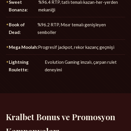
Sweet
%96.4 RTP, tatlı temalı kazan-her-yerden
Bonanza:
mekaniği
Book of
%96.2 RTP, Mısır temalı genişleyen
Dead:
semboller
Mega Moolah:
Progresif jackpot, rekor kazanç geçmişi
Lightning
Evolution Gaming imzalı, çarpan rulet
Roulette:
deneyimi
Kralbet Bonus ve Promosyon