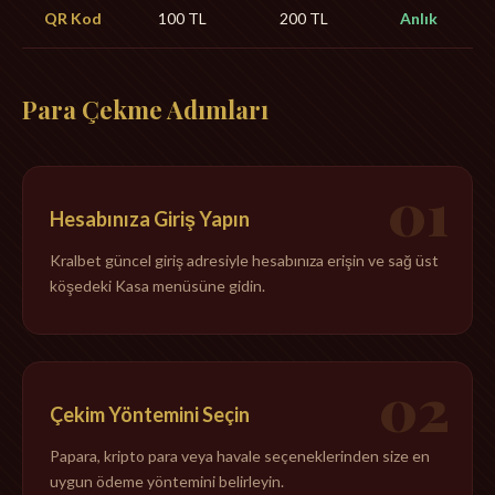
QR Kod
100 TL
200 TL
Anlık
Para Çekme Adımları
01
Hesabınıza Giriş Yapın
Kralbet güncel giriş adresiyle hesabınıza erişin ve sağ üst
köşedeki Kasa menüsüne gidin.
02
Çekim Yöntemini Seçin
Papara, kripto para veya havale seçeneklerinden size en
uygun ödeme yöntemini belirleyin.