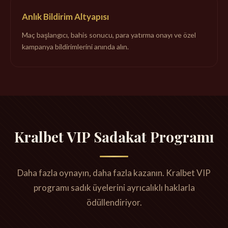
Anlık Bildirim Altyapısı
Maç başlangıcı, bahis sonucu, para yatırma onayı ve özel
kampanya bildirimlerini anında alın.
Kralbet VIP Sadakat Programı
Daha fazla oynayın, daha fazla kazanın. Kralbet VIP
programı sadık üyelerini ayrıcalıklı haklarla
ödüllendiriyor.