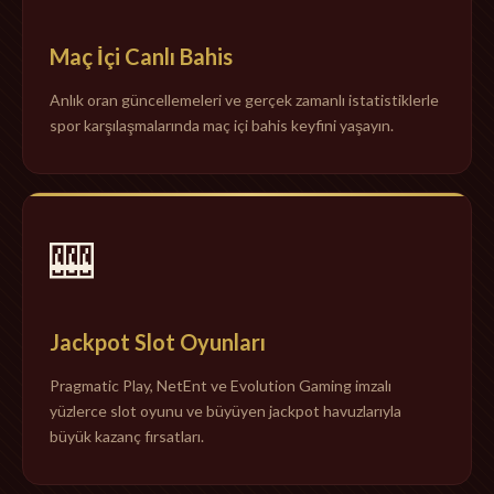
Maç İçi Canlı Bahis
Anlık oran güncellemeleri ve gerçek zamanlı istatistiklerle
spor karşılaşmalarında maç içi bahis keyfini yaşayın.
🎰
Jackpot Slot Oyunları
Pragmatic Play, NetEnt ve Evolution Gaming imzalı
yüzlerce slot oyunu ve büyüyen jackpot havuzlarıyla
büyük kazanç fırsatları.