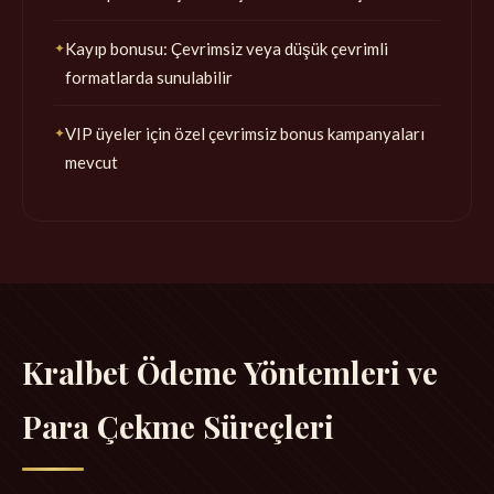
Kayıp bonusu: Çevrimsiz veya düşük çevrimli
formatlarda sunulabilir
VIP üyeler için özel çevrimsiz bonus kampanyaları
mevcut
Kralbet Ödeme Yöntemleri ve
Para Çekme Süreçleri