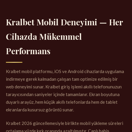
Kralbet Mobil Deneyimi — Her
Cihazda Mükemmel
Performans
Kralbet mobil platformu, iOS ve Android cihazlarda uygulama
indirmeye gerek kalmadan çalışan tam optimize edilmiş bir
web deneyimi sunar. Kralbet giriş işlemi akıllı telefonunuzun
tarayıcısından saniyeler içinde tamamlanır. Ekran boyutuna
duyarlı arayüz, hem küçük akıllı telefonlarda hem de tablet
ekranlarda kusursuz görüntü sunar.
Kralbet 2026 güncellemesiyle birlikte mobil yükleme süreleri
ortalama yüzde kırk oranında azaltılmıştır. Canlı bahis