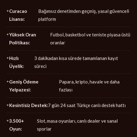
Curacao
Bağımsız denetimden geçmiş, yasal güvenceli
Lisansı:
platform
Yüksek Oran
Futbol, basketbol ve teniste piyasa üstü
Politikası:
oranlar
Hızlı
3 dakikadan kısa sürede tamamlanan kayıt
Üyelik:
süreci
Geniş Ödeme
Papara, kripto, havale ve daha
Yelpazesi:
fazlası
Kesintisiz Destek:
7 gün 24 saat Türkçe canlı destek hattı
3.500+
Slot, masa oyunları, canlı dealer ve sanal
Oyun:
sporlar