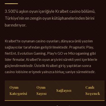
3.500'ü aşkın oyun içeriğiyle Kralbet casino bölümü,
Türkiye'nin en zengin oyun kütüphanelerinden birini
barındırıyor.
Kralbet'te oynanan casino oyunları, dünyaca ünlü yazılım
sağlayıcılar tarafından geliştirilmektedir. Pragmatic Play,
NetEnt, Evolution Gaming, Play'n GO ve Microgaming gibi
lider firmalar, Kralbet'in oyun arşivini sürekli yeni içeriklerle
güçlendirmektedir. Üstelik Kralbet giriş yaptıktan sonra
casino lobisine erişmek yalnızca birkaç saniye sürmektedir.
Oyun
Oyun
Canlı
Sağlayıcı
Kategorisi
Sayısı
Seçenek