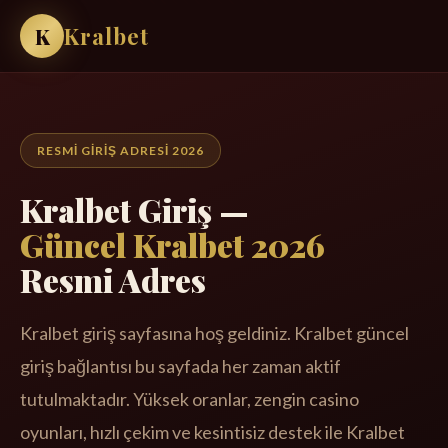
Kralbet
K
RESMI GIRIŞ ADRESI 2026
Kralbet Giriş —
Güncel Kralbet 2026
Resmi Adres
Kralbet giriş sayfasına hoş geldiniz. Kralbet güncel
giriş bağlantısı bu sayfada her zaman aktif
tutulmaktadır. Yüksek oranlar, zengin casino
oyunları, hızlı çekim ve kesintisiz destek ile Kralbet