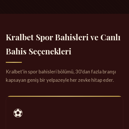
Kralbet Spor Bahisleri ve Canlı
Bahis Seçenekleri
Kralbet'in spor bahisleri bölümü, 30'dan fazla branşı
kapsayan geniş bir yelpazeyle her zevke hitap eder.
⚽