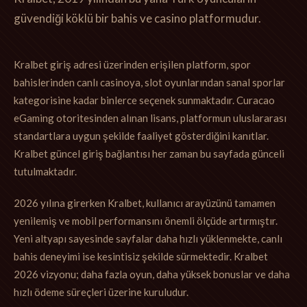
güvendiği köklü bir bahis ve casino platformudur.
Kralbet giriş adresi üzerinden erişilen platform, spor
bahislerinden canlı casinoya, slot oyunlarından sanal sporlar
kategorisine kadar binlerce seçenek sunmaktadır. Curacao
eGaming otoritesinden alınan lisans, platformun uluslararası
standartlara uygun şekilde faaliyet gösterdiğini kanıtlar.
Kralbet güncel giriş bağlantısı her zaman bu sayfada günceli
tutulmaktadır.
2026 yılına girerken Kralbet, kullanıcı arayüzünü tamamen
yenilemiş ve mobil performansını önemli ölçüde artırmıştır.
Yeni altyapı sayesinde sayfalar daha hızlı yüklenmekte, canlı
bahis deneyimi ise kesintisiz şekilde sürmektedir. Kralbet
2026 vizyonu; daha fazla oyun, daha yüksek bonuslar ve daha
hızlı ödeme süreçleri üzerine kuruludur.