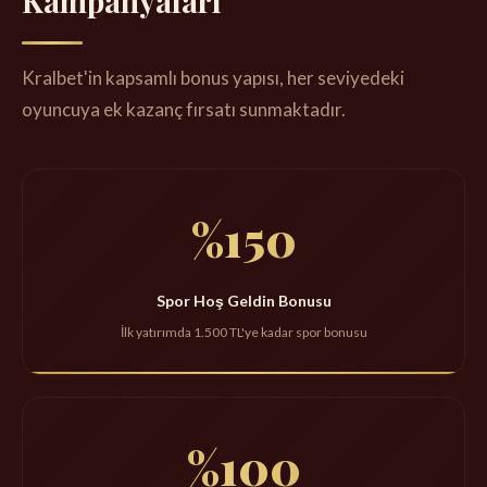
Kampanyaları
Kralbet'in kapsamlı bonus yapısı, her seviyedeki
oyuncuya ek kazanç fırsatı sunmaktadır.
%150
Spor Hoş Geldin Bonusu
İlk yatırımda 1.500 TL'ye kadar spor bonusu
%100