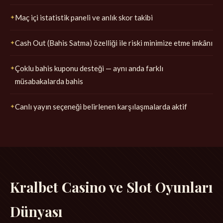
Maç içi istatistik paneli ve anlık skor takibi
Cash Out (Bahis Satma) özelliği ile riski minimize etme imkânı
Çoklu bahis kuponu desteği — aynı anda farklı
müsabakalarda bahis
Canlı yayın seçeneği belirlenen karşılaşmalarda aktif
Kralbet Casino ve Slot Oyunları
Dünyası