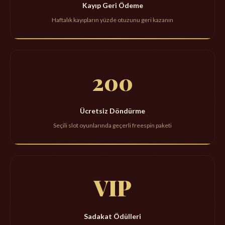
Kayıp Geri Ödeme
Haftalık kayıpların yüzde otuzunu geri kazanın
200
Ücretsiz Döndürme
Seçili slot oyunlarında geçerli freespin paketi
VIP
Sadakat Ödülleri