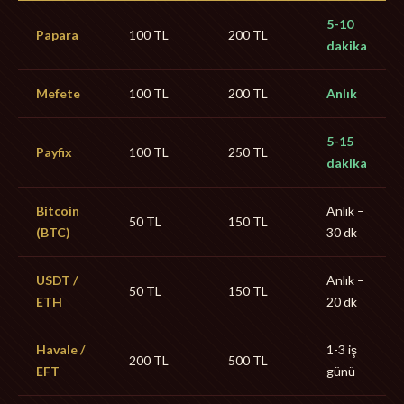
5-10
Papara
100 TL
200 TL
dakika
Mefete
100 TL
200 TL
Anlık
5-15
Payfix
100 TL
250 TL
dakika
Bitcoin
Anlık –
50 TL
150 TL
(BTC)
30 dk
USDT /
Anlık –
50 TL
150 TL
ETH
20 dk
Havale /
1-3 iş
200 TL
500 TL
EFT
günü