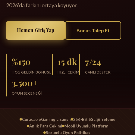
2026'da farkını ortaya koyuyor.
Hemen Giriş Yap
Bonus Talep Et
%150
15 dk
7/24
HOŞ GELDIN BONUSU
HIZLI ÇEKIM
CANLI DESTEK
3.500+
OYUN SEÇENEĞI
Curacao eGaming Lisanslı
256-Bit SSL Şifreleme
Anlık Para Çekimi
Mobil Uyumlu Platform
Sorumlu Oyun Politikası