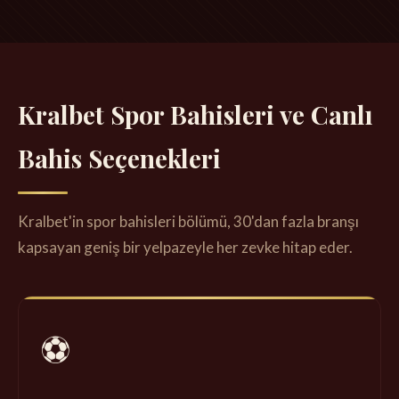
Kralbet Spor Bahisleri ve Canlı
Bahis Seçenekleri
Kralbet'in spor bahisleri bölümü, 30'dan fazla branşı
kapsayan geniş bir yelpazeyle her zevke hitap eder.
⚽