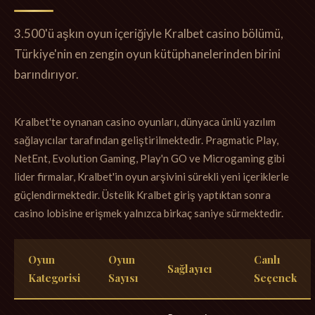
3.500'ü aşkın oyun içeriğiyle Kralbet casino bölümü,
Türkiye'nin en zengin oyun kütüphanelerinden birini
barındırıyor.
Kralbet'te oynanan casino oyunları, dünyaca ünlü yazılım
sağlayıcılar tarafından geliştirilmektedir. Pragmatic Play,
NetEnt, Evolution Gaming, Play'n GO ve Microgaming gibi
lider firmalar, Kralbet'in oyun arşivini sürekli yeni içeriklerle
güçlendirmektedir. Üstelik Kralbet giriş yaptıktan sonra
casino lobisine erişmek yalnızca birkaç saniye sürmektedir.
Oyun
Oyun
Canlı
Sağlayıcı
Kategorisi
Sayısı
Seçenek