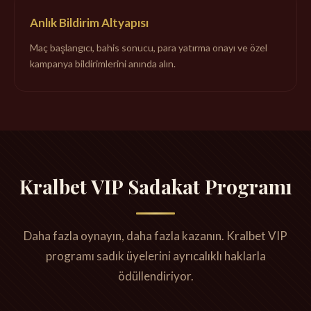
Anlık Bildirim Altyapısı
Maç başlangıcı, bahis sonucu, para yatırma onayı ve özel
kampanya bildirimlerini anında alın.
Kralbet VIP Sadakat Programı
Daha fazla oynayın, daha fazla kazanın. Kralbet VIP
programı sadık üyelerini ayrıcalıklı haklarla
ödüllendiriyor.