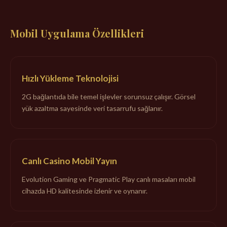
Mobil Uygulama Özellikleri
Hızlı Yükleme Teknolojisi
2G bağlantıda bile temel işlevler sorunsuz çalışır. Görsel
yük azaltma sayesinde veri tasarrufu sağlanır.
Canlı Casino Mobil Yayın
Evolution Gaming ve Pragmatic Play canlı masaları mobil
cihazda HD kalitesinde izlenir ve oynanır.