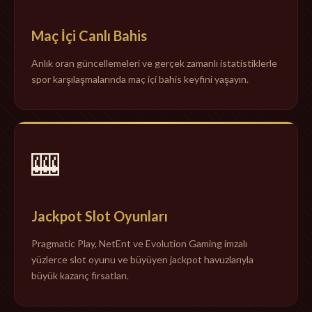
Maç İçi Canlı Bahis
Anlık oran güncellemeleri ve gerçek zamanlı istatistiklerle
spor karşılaşmalarında maç içi bahis keyfini yaşayın.
🎰
Jackpot Slot Oyunları
Pragmatic Play, NetEnt ve Evolution Gaming imzalı
yüzlerce slot oyunu ve büyüyen jackpot havuzlarıyla
büyük kazanç fırsatları.