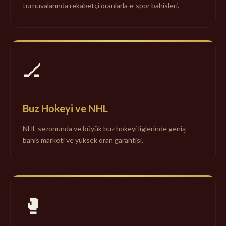
turnuvalarında rekabetçi oranlarla e-spor bahisleri.
🏒
Buz Hokeyi ve NHL
NHL sezonunda ve büyük buz hokeyi liglerinde geniş
bahis marketi ve yüksek oran garantisi.
🥊