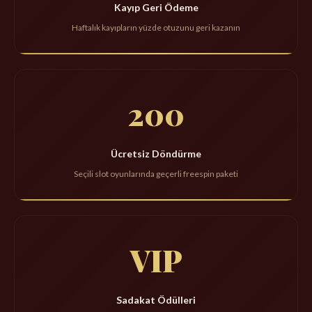
Kayıp Geri Ödeme
Haftalık kayıpların yüzde otuzunu geri kazanın
200
Ücretsiz Döndürme
Seçili slot oyunlarında geçerli freespin paketi
VIP
Sadakat Ödülleri