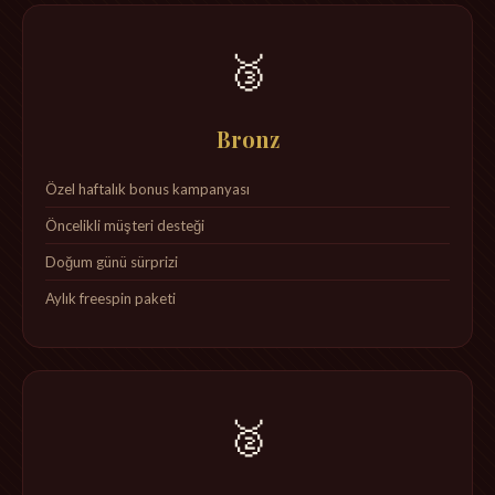
🥉
Bronz
Özel haftalık bonus kampanyası
Öncelikli müşteri desteği
Doğum günü sürprizi
Aylık freespin paketi
🥈