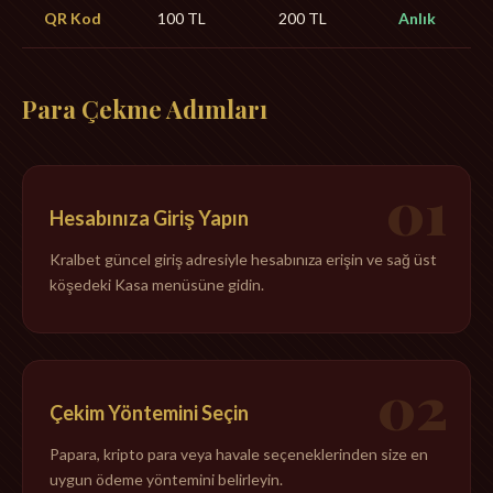
QR Kod
100 TL
200 TL
Anlık
Para Çekme Adımları
01
Hesabınıza Giriş Yapın
Kralbet güncel giriş adresiyle hesabınıza erişin ve sağ üst
köşedeki Kasa menüsüne gidin.
02
Çekim Yöntemini Seçin
Papara, kripto para veya havale seçeneklerinden size en
uygun ödeme yöntemini belirleyin.