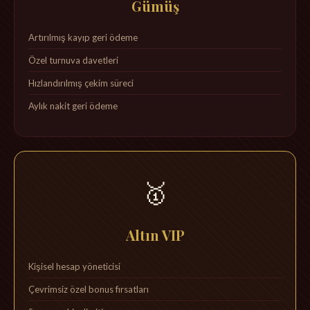
Gümüş
Artırılmış kayıp geri ödeme
Özel turnuva davetleri
Hızlandırılmış çekim süreci
Aylık nakit geri ödeme
🥇
Altın VIP
Kişisel hesap yöneticisi
Çevrimsiz özel bonus fırsatları