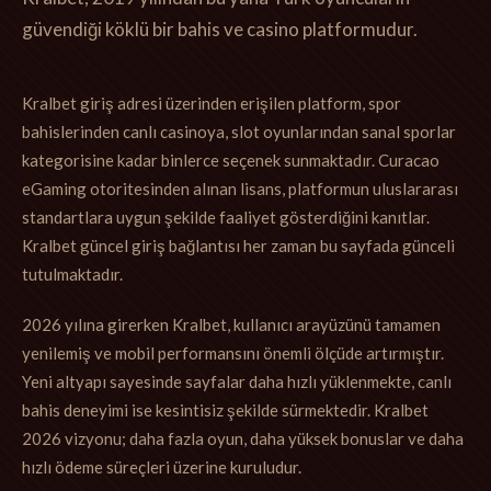
güvendiği köklü bir bahis ve casino platformudur.
Kralbet giriş adresi üzerinden erişilen platform, spor
bahislerinden canlı casinoya, slot oyunlarından sanal sporlar
kategorisine kadar binlerce seçenek sunmaktadır. Curacao
eGaming otoritesinden alınan lisans, platformun uluslararası
standartlara uygun şekilde faaliyet gösterdiğini kanıtlar.
Kralbet güncel giriş bağlantısı her zaman bu sayfada günceli
tutulmaktadır.
2026 yılına girerken Kralbet, kullanıcı arayüzünü tamamen
yenilemiş ve mobil performansını önemli ölçüde artırmıştır.
Yeni altyapı sayesinde sayfalar daha hızlı yüklenmekte, canlı
bahis deneyimi ise kesintisiz şekilde sürmektedir. Kralbet
2026 vizyonu; daha fazla oyun, daha yüksek bonuslar ve daha
hızlı ödeme süreçleri üzerine kuruludur.