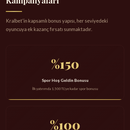
Kampanyaları
Kralbet'in kapsamlı bonus yapısı, her seviyedeki
oyuncuya ek kazanç fırsatı sunmaktadır.
%150
Spor Hoş Geldin Bonusu
İlk yatırımda 1.500 TL'ye kadar spor bonusu
%100