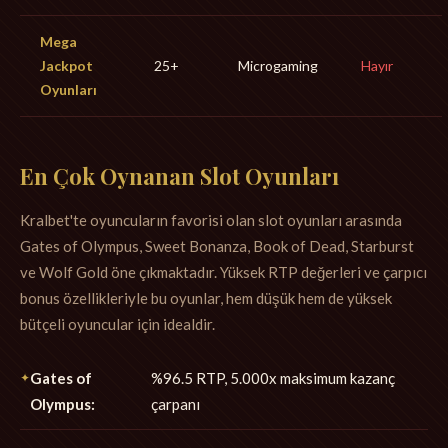
Mega
Jackpot
25+
Microgaming
Hayır
Oyunları
En Çok Oynanan Slot Oyunları
Kralbet'te oyuncuların favorisi olan slot oyunları arasında
Gates of Olympus, Sweet Bonanza, Book of Dead, Starburst
ve Wolf Gold öne çıkmaktadır. Yüksek RTP değerleri ve çarpıcı
bonus özellikleriyle bu oyunlar, hem düşük hem de yüksek
bütçeli oyuncular için idealdir.
Gates of
%96.5 RTP, 5.000x maksimum kazanç
Olympus:
çarpanı