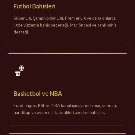
Futbol Bahisleri
Süper Lig, Şampiyonlar Ligi, Premier Lig ve daha onlarca
ligde yüzlerce bahis seçeneği. Maç öncesi ve canlı bahis
desteği.
🏀
Basketbol ve NBA
EuroLeague, BSL ve NBA karşılaşmalarında maç sonucu,
handikap ve oyuncu istatistikleri üzerine bahisler.