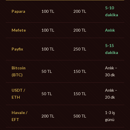
5-10
Papara
100 TL
200 TL
dakika
Mefete
100 TL
200 TL
Anlık
5-15
Payfix
100 TL
250 TL
dakika
Bitcoin
Anlık –
50 TL
150 TL
(BTC)
30 dk
USDT /
Anlık –
50 TL
150 TL
ETH
20 dk
Havale /
1-3 iş
200 TL
500 TL
EFT
günü